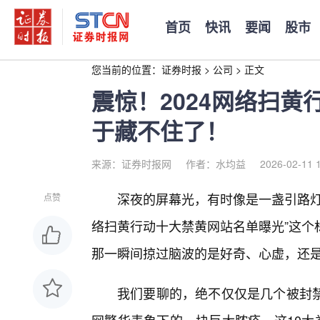
首页
快讯
要闻
股市
您当前的位置：
证券时报
>
公司
>
正文
震惊！2024网络扫黄
于藏不住了！
来源：证券时报网
作者：水均益
2026-02-11 
深夜的屏幕光，有时像是一盏引路灯
点赞
络扫黄行动十大禁黄网站名单曝光”这个
那一瞬间掠过脑波的是好奇、心虚，还
我们要聊的，绝不仅仅是几个被封