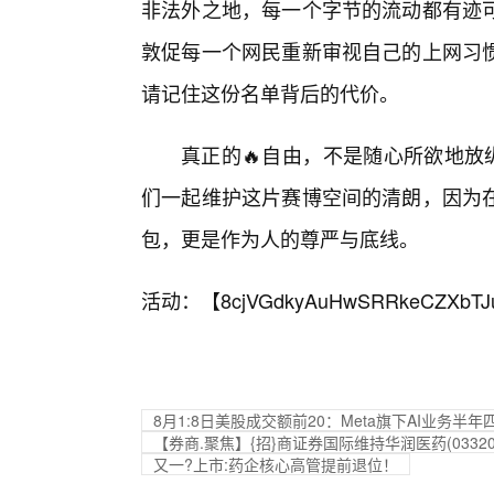
非法外之地，每一个字节的流动都有迹
敦促每一个网民重新审视自己的上网习惯
请记住这份名单背后的代价。
真正的🔥自由，不是随心所欲地放
们一起维护这片赛博空间的清朗，因为
包，更是作为人的尊严与底线。
活动：【
8cjVGdkyAuHwSRRkeCZXbTJ
8月1:8日美股成交额前20：Meta旗下AI业务半
【券商.聚焦】{招}商证券国际维持华润医药(033
又一?上市:药企核心高管提前退位！